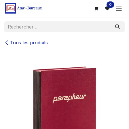
Se rendre au contenu
0
Tous les produits