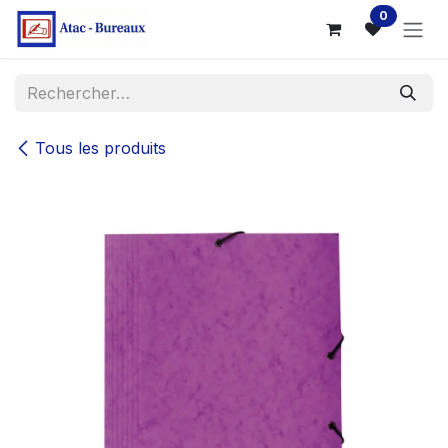
Se rendre au contenu
0
Tous les produits