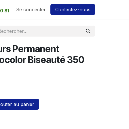
Se connecter
Contactez-nous
0 81
urs Permanent
ocolor Biseauté 350
outer au panier