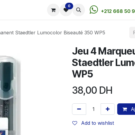
0
utique
Rendez-vous
Contactez-nous
+212 668 50 9
anent Staedtler Lumocolor Biseauté 350 WP5
Jeu 4 Marque
Staedtler Lum
WP5
38,00
DH
Aj
Add to wishlist