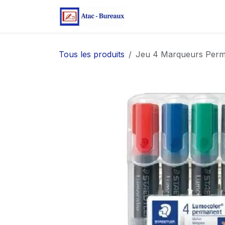
Se rendre au contenu
Page d'accueil
Bo
Tous les produits
Jeu 4 Marqueurs Perm