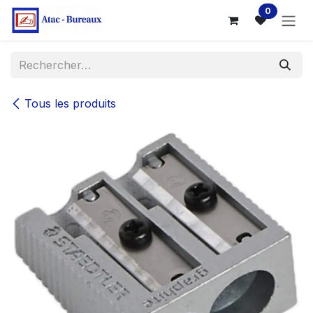
Se rendre au contenu
0
Tous les produits