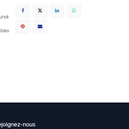
ursé
ables
ejoignez-nous