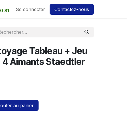
Se connecter
Contactez-nous
0 81
toyage Tableau + Jeu
 4 Aimants Staedtler
outer au panier