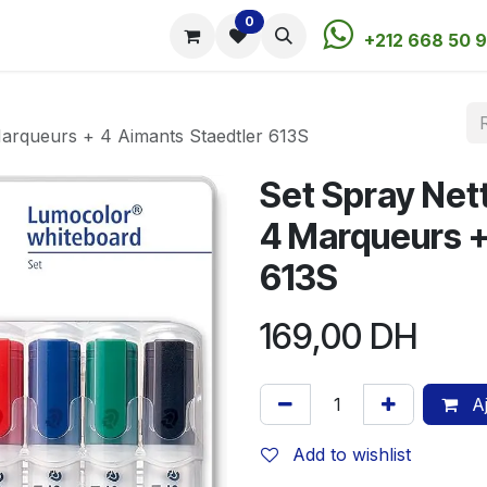
0
utique
Rendez-vous
Contactez-nous
+212 668 50 9
arqueurs + 4 Aimants Staedtler 613S
Set Spray Net
4 Marqueurs +
613S
169,00
DH
Aj
Add to wishlist