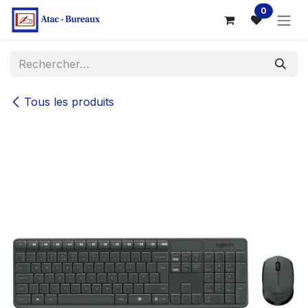
Se rendre au contenu
0
Tous les produits