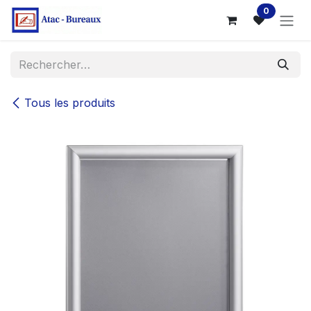
Se rendre au contenu
0
Tous les produits