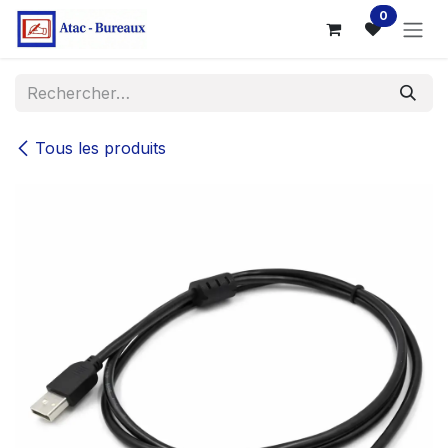
Se rendre au contenu
0
Tous les produits