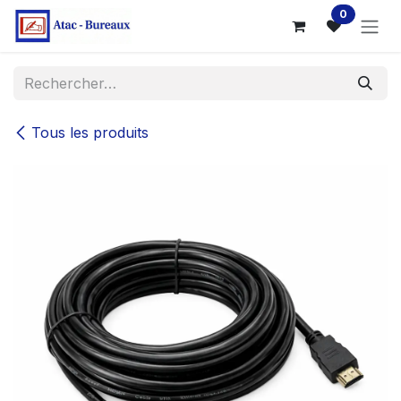
Se rendre au contenu
0
Tous les produits