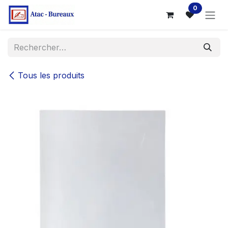
Se rendre au contenu
0
Tous les produits