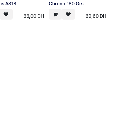
ns AS18
Chrono 180 Grs
66,00
DH
69,60
DH