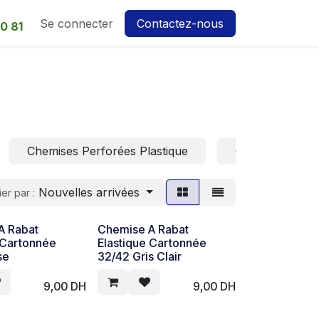
Se connecter
Contactez-nous
0 81
Chemises Perforées Plastique
Chemises Coin 
Nouvelles arrivées
ier par :
A Rabat
Chemise A Rabat
 Cartonnée
Elastique Cartonnée
se
32/42 Gris Clair
9,00
DH
9,00
DH