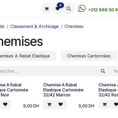
0
utique
Rendez-vous
Contactez-nous
+212 668 50 9
its
Classement & Archivage
Chemises
hemises
emises A Rabat Elastique
Chemises Cartonnées
Tr
se A Rabat
Chemise A Rabat
Chemise 
ique Cartonnée
Elastique Cartonnée
Elastique
 Noir
32/42 Marron
32/42 Ro
9,00
DH
9,00
DH