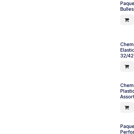
Paque
Bulle
Chemi
Elast
32/42
Chemi
Plast
Assor
Paque
Perfor