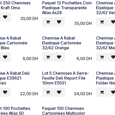
t 250 Chemises
Paquet 12 Pochettes Coin
Chemise 
s Kraft Oma
Plastique Transparente
Elastique
Atlas As28
32/42 Ver
35,00
DH
35,00
DH
se A Rabat
Chemise A Rabat
Chemise 
ique Cartonnée
Elastique Cartonnée
Elastique
 Bleu
32/42 Orange
32/42 Ma
9,00
DH
9,00
DH
se A Rabat Deli
Lot 5 Chemises A Serre-
Chemise 
ique E39621
Feuille Deli Report File
Plastique 
ties
10mm E5531
Folder N
22,00
DH
24,00
DH
t 100 Pochettes
Paquet 100 Chemises
ées Atlas 50
Cartonnées Multicolor