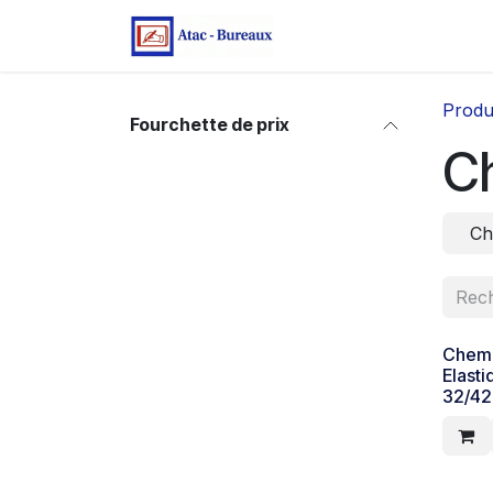
Se rendre au contenu
Page d'accueil
Bo
Produ
Fourchette de prix
C
Ch
Chemi
Elast
32/42