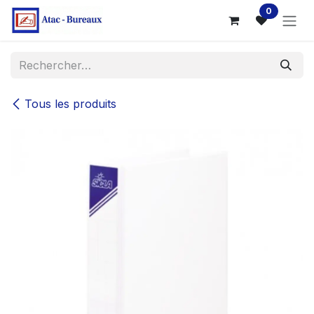
Se rendre au contenu
0
Tous les produits