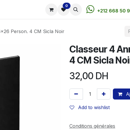
0
utique
Rendez-vous
Contactez-nous
+212 668 50 9
x26 Person. 4 CM Sicla Noir
Classeur 4 A
4 CM Sicla Noi
32,00
DH
Aj
Add to wishlist
Conditions générales