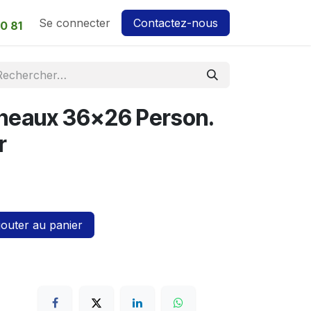
Se connecter
Contactez-nous
0 81
nneaux 36x26 Person.
r
outer au panier