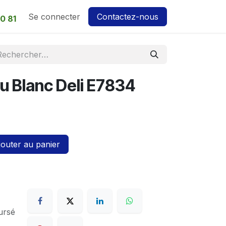
Se connecter
Contactez-nous
0 81
u Blanc Deli E7834
outer au panier
ursé