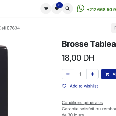
0
utique
Rendez-vous
Contactez-nous
+212 668 50 9
Deli E7834
Brosse Tablea
18,00
DH
Aj
Add to wishlist
Conditions générales
Garantie satisfait ou rembo
de 30 jours