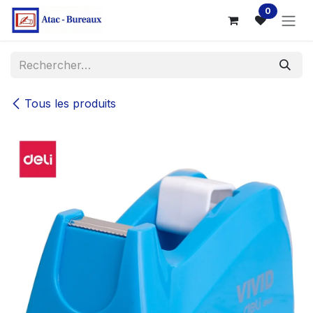
Se rendre au contenu
0
Tous les produits