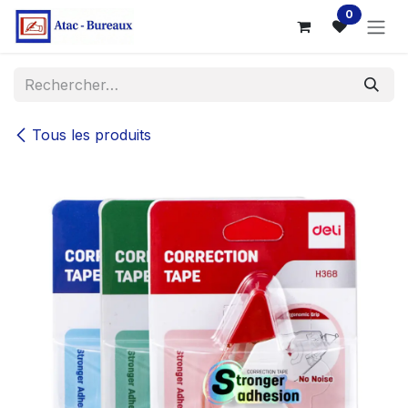
Se rendre au contenu
0
Tous les produits