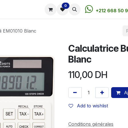
0
utique
Rendez-vous
Contactez-nous
+212 668 50 9
li EM01010 Blanc
Calculatrice 
Blanc
110,00
DH
Aj
Add to wishlist
Conditions générales