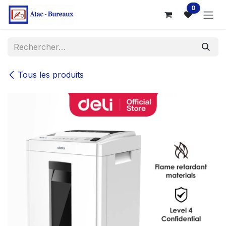
Se rendre au contenu
0
Tous les produits