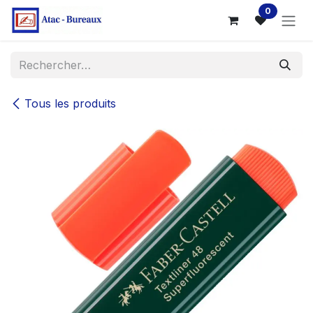
Se rendre au contenu
0
Tous les produits