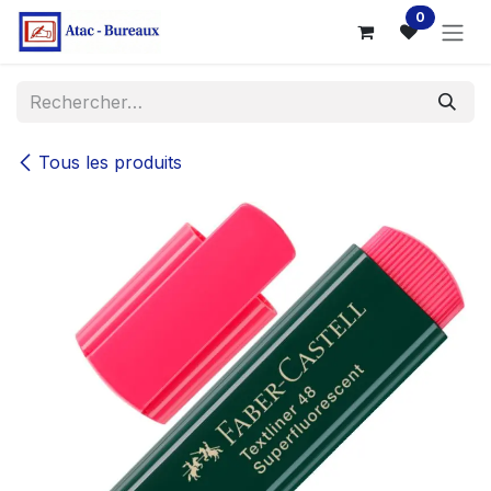
Se rendre au contenu
0
Tous les produits