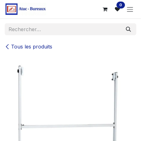
Se rendre au contenu
0
Tous les produits