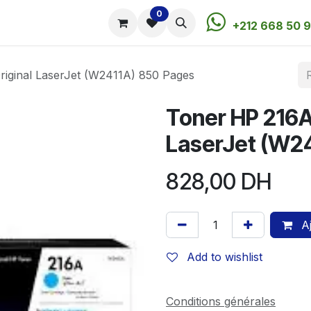
0
utique
Rendez-vous
Contactez-nous
+212 668 50 9
iginal LaserJet (W2411A) 850 Pages
Toner HP 216A
LaserJet (W2
828,00
DH
Aj
Add to wishlist
Conditions générales