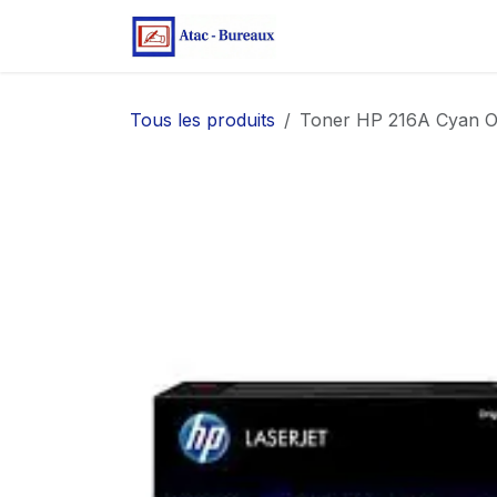
Se rendre au contenu
Page d'accueil
Bo
Tous les produits
Toner HP 216A Cyan Or