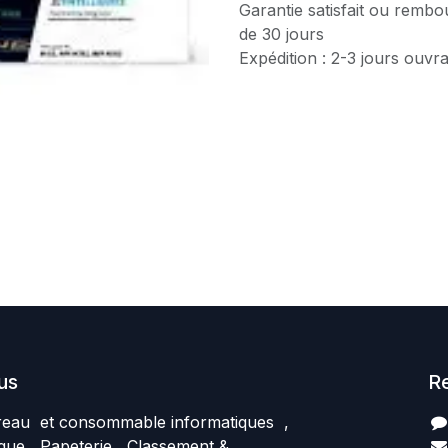
Garantie satisfait ou rembo
de 30 jours
Expédition : 2-3 jours ouvr
us
R
reau et consommable informatiques ,
que , Papeterie , Classement &