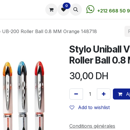
0
utique
Rendez-vous
Contactez-nous
+212 668 50 9
ite UB-200 Roller Ball 0.8 MM Orange 148718
Stylo Uniball 
Roller Ball 0
30,00
DH
Aj
Add to wishlist
Conditions générales