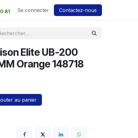
Se connecter
Contactez-nous
0 81
Vison Elite UB-200
.8 MM Orange 148718
outer au panier