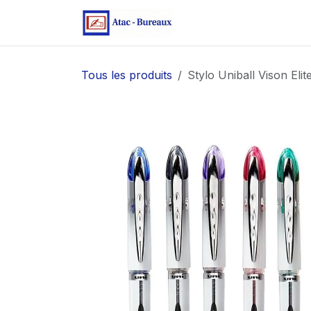
Se rendre au contenu
Page d'accueil
Bo
Tous les produits
Stylo Uniball Vison El