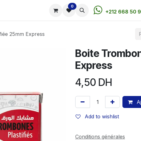
0
utique
Rendez-vous
Contactez-nous
+212 668 50 9
ifiée 25mm Express
Boite Trombon
Express
4,50
DH
Aj
Add to wishlist
Conditions générales