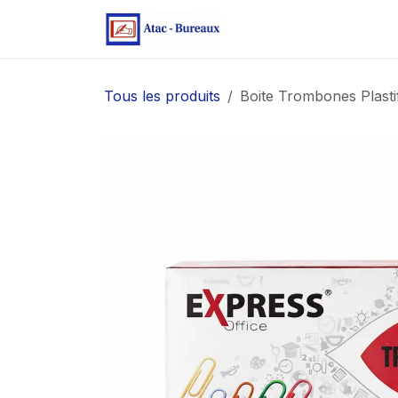
Se rendre au contenu
Page d'accueil
Bo
Tous les produits
Boite Trombones Plast