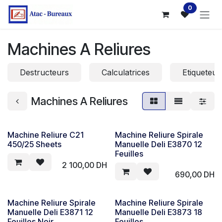
Se rendre au contenu
0
Machines A Reliures
Destructeurs
Calculatrices
Etiqueteus
Machines A Reliures
Machine Reliure C21
Machine Reliure Spirale
450/25 Sheets
Manuelle Deli E3870 12
Feuilles
2 100,00
DH
690,00
DH
Machine Reliure Spirale
Machine Reliure Spirale
Manuelle Deli E3871 12
Manuelle Deli E3873 18
Feuilles Noir
Feuilles