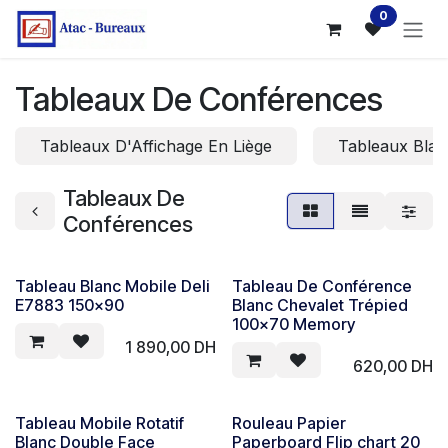
Se rendre au contenu
0
Tableaux De Conférences
Tableaux D'Affichage En Liège
Tableaux Blan
Tableaux De
Conférences
Tableau Blanc Mobile Deli
Tableau De Conférence
E7883 150x90
Blanc Chevalet Trépied
100x70 Memory
1 890,00
DH
620,00
DH
Tableau Mobile Rotatif
Rouleau Papier
Blanc Double Face
Paperboard Flip chart 20