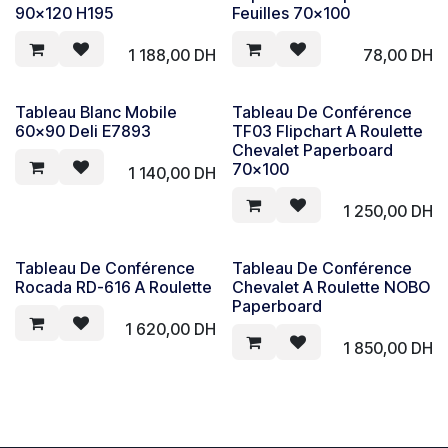
90x120 H195
Feuilles 70x100
1 188,00
DH
78,00
DH
Tableau Blanc Mobile
Tableau De Conférence
60x90 Deli E7893
TF03 Flipchart A Roulette
Chevalet Paperboard
70x100
1 140,00
DH
1 250,00
DH
Tableau De Conférence
Tableau De Conférence
En rupture de stock
Rocada RD-616 A Roulette
Chevalet A Roulette NOBO
Paperboard
1 620,00
DH
1 850,00
DH