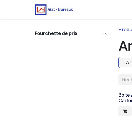
Se rendre au contenu
Page d'accueil
Bo
Produ
Fourchette de prix
A
Ar
Boite
Carto