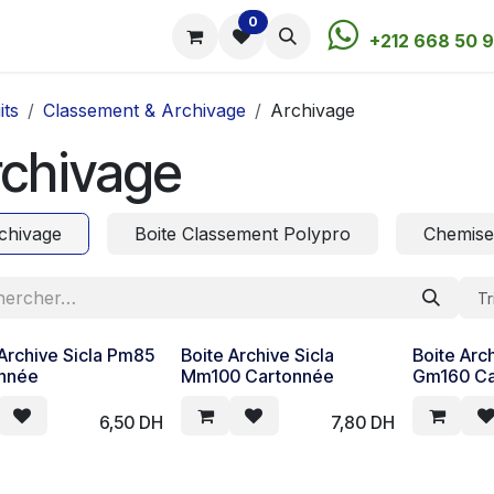
0
utique
Rendez-vous
Contactez-nous
+212 668 50 9
its
Classement & Archivage
Archivage
rchivage
chivage
Boite Classement Polypro
Chemise
Tr
 Archive Sicla Pm85
Boite Archive Sicla
Boite Arch
nnée
Mm100 Cartonnée
Gm160 Ca
6,50
DH
7,80
DH