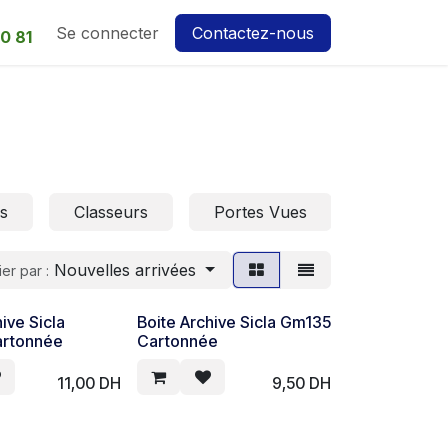
Se connecter
Contactez-nous
0 81
s
Classeurs
Portes Vues
Intercalai
Nouvelles arrivées
ier par :
ive Sicla
Boite Archive Sicla Gm135
rtonnée
Cartonnée
11,00
DH
9,50
DH